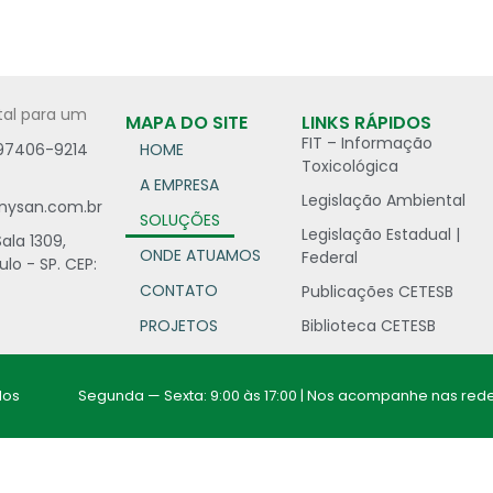
tal para um
MAPA DO SITE
LINKS RÁPIDOS
FIT – Informação
 97406-9214
HOME
Toxicológica
A EMPRESA
Legislação Ambiental
nysan.com.br
SOLUÇÕES
Legislação Estadual |
Sala 1309,
ONDE ATUAMOS
Federal
ulo - SP. CEP:
CONTATO
Publicações CETESB
PROJETOS
Biblioteca CETESB
dos
Segunda — Sexta: 9:00 às 17:00 | Nos acompanhe nas rede