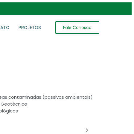
TATO
PROJETOS
Fale Conosco
eas contaminadas (passivos ambientais)
a Geotécnica
ológicos