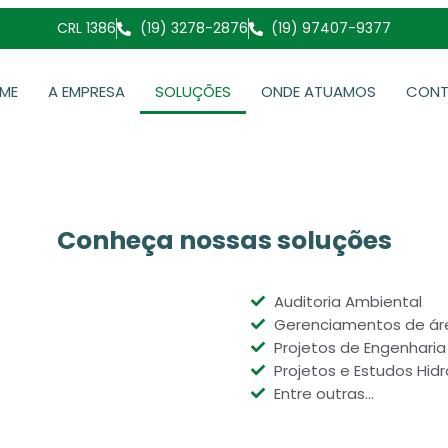
CRL 1386
(19) 3278-2876
(19) 97407-9377
ME
A EMPRESA
SOLUÇÕES
ONDE ATUAMOS
CON
Conheça nossas soluções
Auditoria Ambiental
Gerenciamentos de ár
Projetos de Engenhari
Projetos e Estudos Hidr
Entre outras...