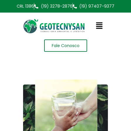
CRL 1386
(19) 3278-2876
(19) 97407-9377
Fale Conosco