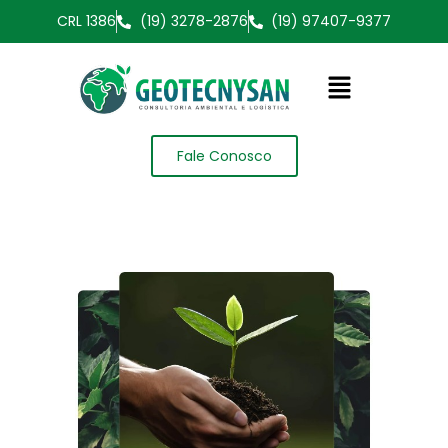
CRL 1386
(19) 3278-2876
(19) 97407-9377
Fale Conosco